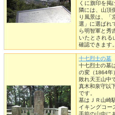
くに旗印を掲
隣には、山頂
り風景は、「
選」に選ばれ
ら明智軍と秀
いたとされる
確認できます
十七烈士の墓
十七烈士の墓
の変（1864
敗れ天王山中
真木和泉守以
です。
墓はＪＲ山崎
イキングコー
手前の山中に