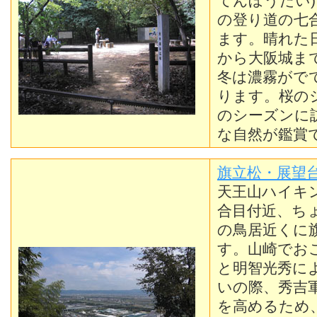
てんぼうだい)
の登り道の七
ます。晴れた
から大阪城ま
冬は濃霧がで
ります。桜の
のシーズンに
な自然が鑑賞
旗立松・展望
天王山ハイキ
合目付近、ち
の鳥居近くに
す。山崎でお
と明智光秀に
いの際、秀吉
を高めるため