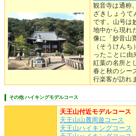
観音寺は通称
ざきしょうて
です。山号は
地中から現れ
像に「妙音山
（そうけんち
ったことに由
紅葉の名所と
春と秋のシー
行楽客が訪れ
その他 ハイキングモデルコース
天王山付近モデルコース
天王山山麓周遊コース
天王山ハイキングコース