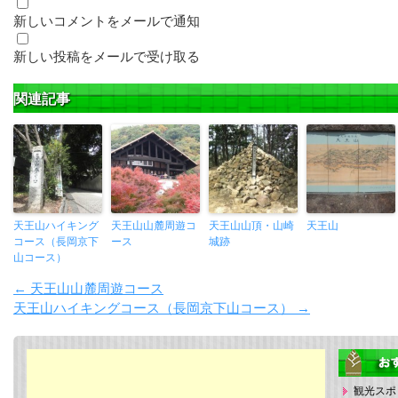
新しいコメントをメールで通知
新しい投稿をメールで受け取る
関連記事
天王山ハイキング
天王山山麓周遊コ
天王山山頂・山崎
天王山
コース（長岡京下
ース
城跡
山コース）
←
天王山山麓周遊コース
天王山ハイキングコース（長岡京下山コース）
→
観光スポ