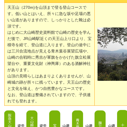
天王山（270m)を山頂まで登る登山コースで
す。低い山とはいえ、所々に急な坂や足場の悪
い山道がありますので、しっかりとした靴は必
須です。
はじめに大山崎歴史資料館で山崎の歴史を学ん
だ後で、JR山崎駅近くの天王山上り口より、宝
積寺を経て、登山道に入ります。登山の途中に
は三川合流地点が見える青木葉谷展望広場や、
山崎の合戦時に秀吉が軍旗をかかげた旗立松展
望台や、重要文化財（神輿庫）のある酒解神社
があります。
山頂の見晴らしはあまりよくありませんが、山
崎城の跡が所々に残っています。天王山の歴史
と文化を味え、かつ自然豊かなコースです。
なお、登山道は整備されていますので、子供連
れでも登れます。