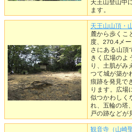
天王山登山中
ます。
天王山山頂・
麓から歩くこ
度、270.4
さにある山頂
きく広場のよ
り、土肌がみ
つて城が築か
痕跡を発見で
ります。広場
似つかわしく
れ、五輪の塔
戸の跡などが
観音寺（山崎