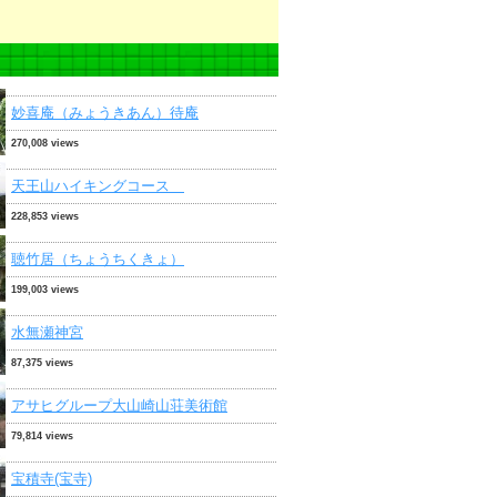
妙喜庵（みょうきあん）待庵
270,008 views
天王山ハイキングコース
228,853 views
聴竹居（ちょうちくきょ）
199,003 views
水無瀬神宮
87,375 views
アサヒグループ大山崎山荘美術館
79,814 views
宝積寺(宝寺)