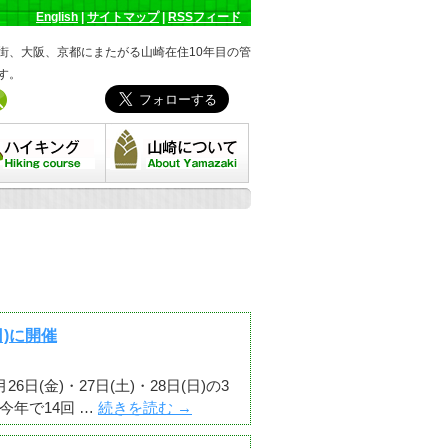
English
|
サイトマップ
|
RSSフィード
街、大阪、京都にまたがる山崎在住10年目の管
す。
キングコース
山崎について
日)に開催
(金)・27日(土)・28日(日)の3
年で14回 …
続きを読む
→