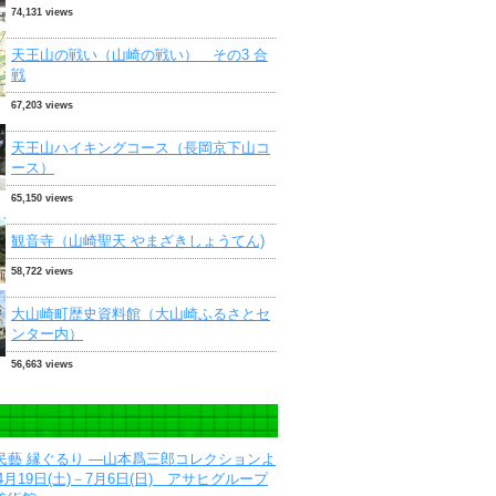
74,131 views
天王山の戦い（山崎の戦い） その3 合
戦
67,203 views
天王山ハイキングコース（長岡京下山コ
ース）
65,150 views
観音寺（山崎聖天 やまざきしょうてん)
58,722 views
大山崎町歴史資料館（大山崎ふるさとセ
ンター内）
56,663 views
民藝 縁ぐるり ―山本爲三郎コレクションよ
4月19日(土)－7月6日(日) アサヒグループ