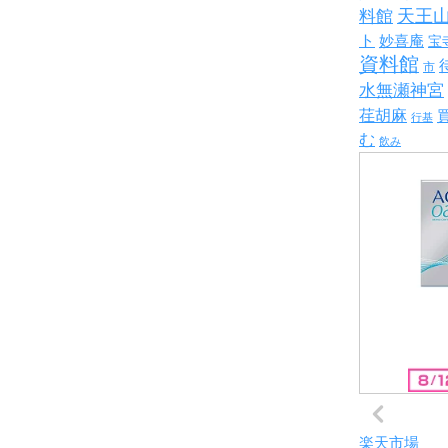
天王
料館
ト
妙喜庵
宝
資料館
市
水無瀬神宮
荏胡麻
行基
む
飲み
楽天市場