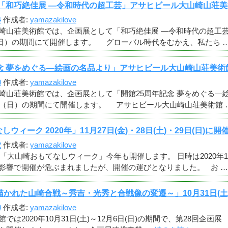
 「和巧絶佳展 ―令和時代の超工芸」アサヒビール大山崎山荘美術館 
4
作成者:
yamazakilove
崎山荘美術館では、企画展として「和巧絶佳展 ―令和時代の超工芸」
5日（日）の期間にて開催します。 グローバル時代をむかえ、私たち 
念 夢をめぐる―絵画の名品より」アサヒビール大山崎山荘美術館 2
0
作成者:
yamazakilove
崎山荘美術館では、企画展として「開館25周年記念 夢をめぐる―絵画
日（日）の期間にて開催します。 アサヒビール大山崎山荘美術館 
ウィーク 2020年」11月27日(金)・28日(土)・29日(日)に開
2
作成者:
yamazakilove
「大山崎おもてなしウィーク」今年も開催します。 日時は2020年11月2
影響で開催が危ぶまれましたが、開催の運びとなりました。 お 
描かれた山崎合戦～秀吉・光秀と合戦像の変遷～」10月31日(土)～
0
作成者:
yamazakilove
では2020年10月31日(土)～12月6日(日)の期間で、第28回企