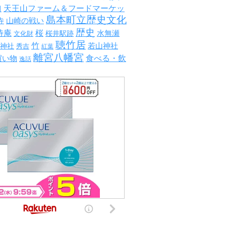
山
天王山ファーム＆フードマーケッ
島本町立歴史文化
山崎の戦い
寺
歴史
待庵
桜
水無瀬
文化財
桜井駅跡
聴竹居
竹
若山神社
神社
秀吉
紅葉
離宮八幡宮
食べる・飲
買い物
逸話