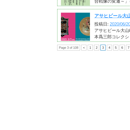
合戦像の変遷～」
アサヒビール大山
投稿日:
2020/06/2
アサヒビール大山崎
本爲三郎コレクシ
Page 3 of 108
<
1
2
3
4
5
6
7