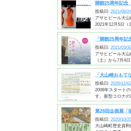
開館25周年記念
投稿日:
2021/08/2
アサヒビール大山
2021年12月
「開館25周年記
投稿日:
2021/03/3
アサヒビール大山
（土）から7月4
「大山崎おもてなし
投稿日:
2020/11/0
2008年スタートの
す。新型コロナの
第28回企画展「
投稿日:
2020/10/2
大山崎町歴史資料館