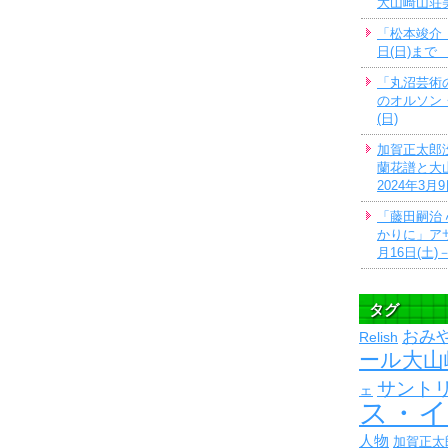
大山崎山荘
「松本竣介
日(日)ま
「丸沼芸術
のオルソン・
(日)
加賀正太郎
蘭花譜と大
2024年3月
「藤田嗣治
かりに」アサ
月16日(土)－
タグ
おみ
Relish
ール大山
サントリ
ェ
ス・
人物
加賀正太