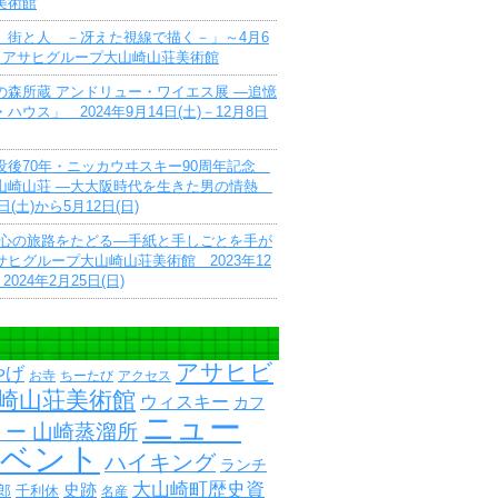
美術館
 街と人 －冴えた視線で描く－」～4月6
で アサヒグループ大山崎山荘美術館
の森所蔵 アンドリュー・ワイエス展 ―追憶
ハウス」 2024年9月14日(土)－12月8日
没後70年・ニッカウヰスキー90周年記念
山崎山荘 ―大大阪時代を生きた男の情熱
9日(土)から5月12日(日)
 心の旅路をたどる―手紙と手しごとを手が
ヒグループ大山崎山荘美術館 2023年12
2024年2月25日(日)
アサヒビ
やげ
お寺
ちーたび
アクセス
崎山荘美術館
ウィスキー
カフ
ニュー
ー 山崎蒸溜所
イベント
ハイキング
ランチ
大山崎町歴史資
史跡
郎
千利休
名産