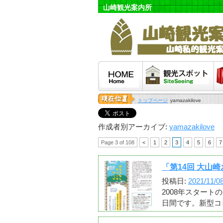
山崎観光案内所
HOME
観光スポット
泊
トップページ
yamazakilove
作成者別アーカイブ:
yamazakilove
Page 3 of 108
<
1
2
3
4
5
6
7
「第14回 大山崎
投稿日:
2021/11/0
2008年スタートの
日間です。新型コ