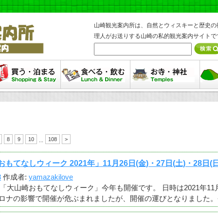
山崎観光案内所は、自然とウィスキーと歴史の
理人がお送りする山崎の私的観光案内サイトで
まる・買う
食べる・飲む
お寺・神社
ハイ
8
9
10
108
>
...
おもてなしウィーク 2021年」11月26日(金)・27日(土)・28日(
8
作成者:
yamazakilove
「大山崎おもてなしウィーク」今年も開催です。 日時は2021年11月26日
ロナの影響で開催が危ぶまれましたが、開催の運びとなりました。今