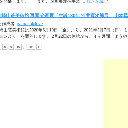
を開催します。 また、企画展連携事業 …
続きを読む
→
崎山荘美術館 再開 企画展「生誕130年 河井寬次郎展 ―山
0
作成者:
yamazakilove
山荘美術館は2020年6月19日（金）より、2021年3月7日（日）ま
ョンより」を開催します。 2月22日の休館から、４ヶ月間、ようや
8
9
10
108
>
...