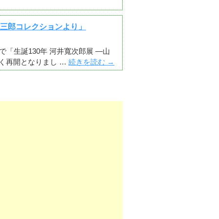
本爲三郎コレクションより」
で「生誕130年 河井寬次郎展 ―山
く再開となりまし …
続きを読む
→