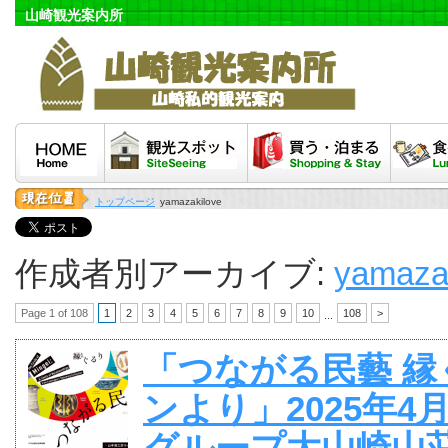
山崎観光案内所
HOME
観光スポット
泊まる・買う
食べる
トップページ
yamazakilove
作成者別アーカイブ:
yamaza
Page 1 of 108
1
2
3
4
5
6
7
8
9
10
108
>
...
「つながる民藝 縁
ンより」2025年4月
グループ大山崎山