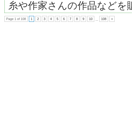
糸や作家さんの作品などを
Page 1 of 108
1
2
3
4
5
6
7
8
9
10
108
>
...