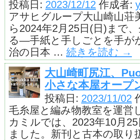
投稿日:
2023/12/12
作成者:
アサヒグループ大山崎山荘美術
ら2024年2月25日(日)ま
る―手紙と手しごとを手が
治の日本 …
続きを読む
→
大山崎町尻江、Puol
小さな本屋オープ
投稿日:
2023/11/02
毛糸屋と編み物教室を運営
カミルでは、2023年10月
ました。新刊と古本の取り扱