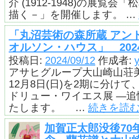
介 (1912-1948)の展
描く－」を開催します。 …
「丸沼芸術の森所蔵 アン
オルソン・ハウス」 2024年
投稿日:
2024/09/12
作成者:
アサヒグループ大山崎山荘美術
12月8日(日)を2期に分け
ドリュー・ワイエス展 ―
たします。 …
続きを読
加賀正太郎没後70