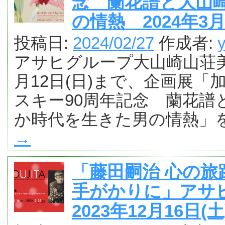
念 蘭花譜と大山
の情熱 2024年3月
投稿日:
2024/02/27
作成者:
アサヒグループ大山崎山荘美術
月12日(日)まで、企画展「
スキー90周年記念 蘭花譜
か時代を生きた男の情熱」
→
「藤田嗣治 心の
手がかりに」アサ
2023年12月16日(土