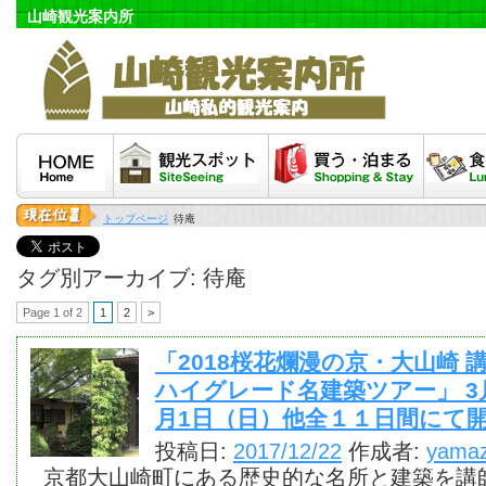
山崎観光案内所
HOME
観光スポット
泊まる・買う
食べる
トップページ
待庵
タグ別アーカイブ:
待庵
Page 1 of 2
1
2
>
「2018桜花爛漫の京・大山崎 
ハイグレード名建築ツアー」 3
月1日（日）他全１１日間にて
投稿日:
2017/12/22
作成者:
yamaz
京都大山崎町にある歴史的な名所と建築を講