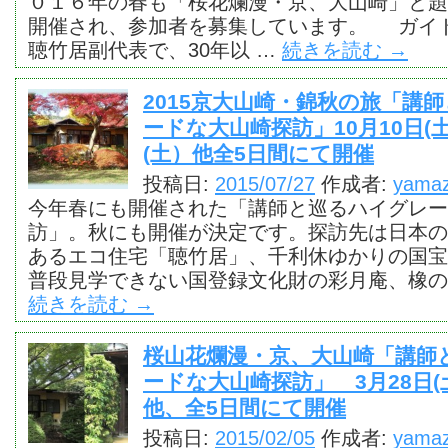
０１６年の春も「桜花爛漫・京、大山崎」と題
開催され、参加者を募集しています。 ガイ
聴竹居副代表で、30年以 …
続きを読む
→
2015京大山崎・錦秋の旅「講
ードな大山崎探訪」10月10日(土
(土）他全5日間にて開催
投稿日:
2015/07/27
作成者:
yamaz
今年春にも開催された「講師と巡るハイグレー
訪」。秋にも開催が決定です。探訪先は日本の
あるエコ住宅「聴竹居」、千利休ゆかりの国宝
普段見学できない国登録文化財の彩月庵、橡の
続きを読む
→
桜山花爛漫・京、大山崎「講師
ードな大山崎探訪」 3月28日(土
他、全5日間にて開催
投稿日:
2015/02/05
作成者:
yamaz