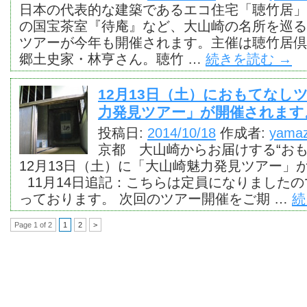
日本の代表的な建築であるエコ住宅「聴竹居」
の国宝茶室『待庵』など、大山崎の名所を巡る
ツアーが今年も開催されます。主催は聴竹居
郷土史家・林亨さん。聴竹 …
続きを読む
→
12月13日（土）におもてなし
力発見ツアー」が開催されます
投稿日:
2014/10/18
作成者:
yamaz
京都 大山崎からお届けする“おも
12月13日（土）に「大山崎魅力発見ツアー」
11月14日追記：こちらは定員になりました
っております。 次回のツアー開催をご期 …
続
Page 1 of 2
1
2
>