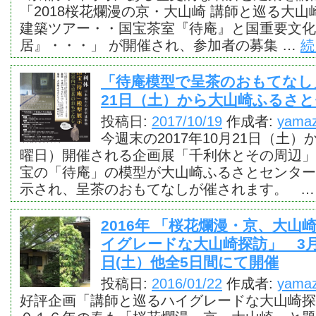
「2018桜花爛漫の京・大山崎 講師と巡る大
建築ツアー・・国宝茶室『待庵』と国重要文化
居』・・・」 が開催され、参加者の募集 …
続
「待庵模型で呈茶のおもてなし」2
21日（土）から大山崎ふるさ
投稿日:
2017/10/19
作成者:
yamaz
今週末の2017年10月21日（土）
曜日）開催される企画展「千利休とその周辺」
宝の「待庵」の模型が大山崎ふるさとセンター
示され、呈茶のおもてなしが催されます。 
2016年 「桜花爛漫・京、大山
イグレードな大山崎探訪」 3月2
日(土）他全5日間にて開催
投稿日:
2016/01/22
作成者:
yamaz
好評企画「講師と巡るハイグレードな大山崎探