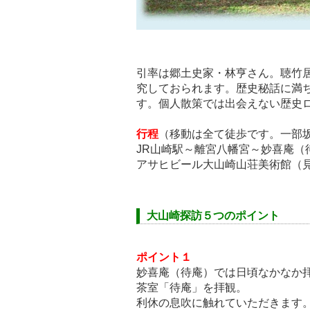
引率は郷土史家・林亨さん。聴竹居
究しておられます。歴史秘話に満
す。個人散策では出会えない歴史
行程
（移動は全て徒歩です。一部
JR山崎駅～離宮八幡宮～妙喜庵（
アサヒビール大山崎山荘美術館（
大山崎探訪５つのポイント
ポイント１
妙喜庵（待庵）では日頃なかなか
茶室「待庵」を拝観。
利休の息吹に触れていただきます