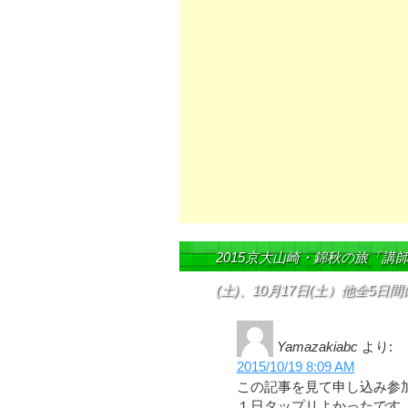
2015京大山崎・錦秋の旅「講
(土)、10月17日(土）他全5日
Yamazakiabc
より:
2015/10/19 8:09 AM
この記事を見て申し込み参
１日タップリよかったで