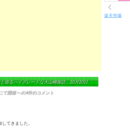
楽天市場
師と巡るハイグレードな大山崎探訪」10月10日
間にて開催
への4件のコメント
加してきました。
す。