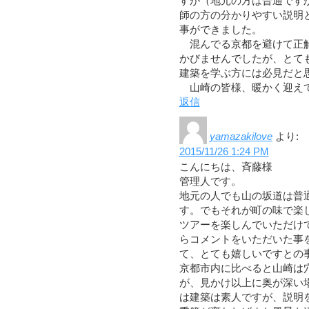
すが（地元の方は普通です
師の方の分かりやすい説明
事ができました。
混んでる京都を避けて正解
かびませんでしたが、とて
建築を学ぶ方には必見だと
山崎の皆様、暖かく迎えて
返信
yamazakilove
より:
2015/11/26 1:24 PM
こんにちは、斉藤様
管理人です。
地元の人でも山の坂道は普
す。でもそれが町の味で楽
ツアーを楽しんでいただけ
らコメントをいただいた事
て、とても嬉しいですとの
京都市内に比べると山崎は
が、見かけ以上に奥が深い
は建築は素人ですが、説明