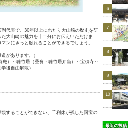
副代表で、30年以上にわたり大山崎の歴史を研
ちた大山崎の魅力を十二分にお伝えいただけま
ロマンにきっと触れることができるでしょう。
坂道があります。）
待庵）～聴竹居（昼食・聴竹居弁当）～宝積寺～
見学後自由解散）
拝観することができない、千利休が残した国宝の
。
最近の投稿