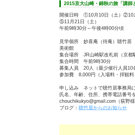
2015京大山崎・錦秋の旅「講
開催日時 ①10月10日（土）②10月
⑤11月21日（土）
午前9時30分～午後4時00分頃
見学個所 妙喜庵（待庵）聴竹居
美術館
集合場所 JR山崎駅改札前（京都
集合時間 午前9時30分
募集人員 20人（最少催行人員10
参加費 8,000円（入場料・拝観
申し込み ネットで聴竹居事務局
氏名、年齢、住所、携帯電話番号
chouchikukyo@gmail.com（荻
ブログ：
聴竹居からのお知らせ