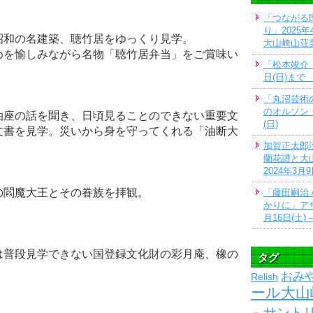
「つながる
り」2025年
昭和の名建築、聴竹居をゆっくり見学。
大山崎山荘
めを愉しみながら名物「聴竹居弁当」をご賞味い
「松本竣介
日(日)ま
「丸沼芸術
のオルソン・
油座の話を聞き、日頃見ることのできない重要文
(日)
文書を見学。災いから身を守ってくれる「油断大
加賀正太郎
蘭花譜と大
2024年3月
の閻魔大王とその眷族を拝観。
「藤田嗣治
かりに」アサ
。
月16日(土)－
は普段見学できない国登録文化財の彩月庵、橡の
タグ
おみ
Relish
ール大山
サントリ