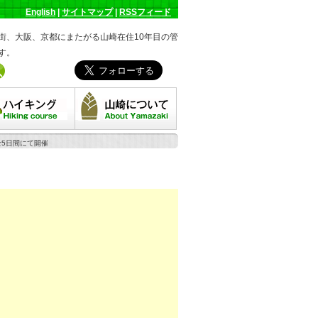
English
|
サイトマップ
|
RSSフィード
街、大阪、京都にまたがる山崎在住10年目の管
す。
キングコース
山崎について
全5日間にて開催