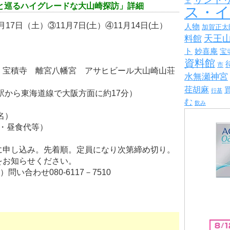
ェ
師と巡るハイグレードな大山崎探訪」詳細
ス・
17日（土）③11月7日(土）④11月14日(土）
人物
加賀正太
天王
料館
ト
妙喜庵
宝
資料館
市
 宝積寺 離宮八幡宮 アサヒビール大山崎山荘
水無瀬神宮
荏胡麻
行基
駅から東海道線で大阪方面に約17分）
む
飲み
名）
料・昼食代等）
に申し込み。先着順。定員になり次第締め切り。
をお知らせください。
野様）問い合わせ080-6117－7510