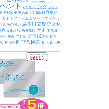
イベント
ハイキング
ランチ
大山崎町歴史資
史跡
郎
千利休
名産
山
天王山ファーム＆フードマーケッ
島本町立歴史文化
山崎の戦い
寺
歴史
待庵
桜
水無瀬
文化財
桜井駅跡
聴竹居
竹
若山神社
神社
秀吉
紅葉
離宮八幡宮
食べる・飲
買い物
逸話