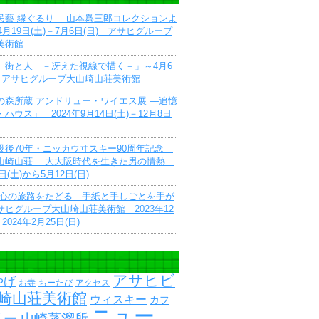
民藝 縁ぐるり ―山本爲三郎コレクションよ
4月19日(土)－7月6日(日) アサヒグループ
美術館
 街と人 －冴えた視線で描く－」～4月6
で アサヒグループ大山崎山荘美術館
の森所蔵 アンドリュー・ワイエス展 ―追憶
ハウス」 2024年9月14日(土)－12月8日
没後70年・ニッカウヰスキー90周年記念
山崎山荘 ―大大阪時代を生きた男の情熱
9日(土)から5月12日(日)
 心の旅路をたどる―手紙と手しごとを手が
ヒグループ大山崎山荘美術館 2023年12
2024年2月25日(日)
アサヒビ
やげ
お寺
ちーたび
アクセス
崎山荘美術館
ウィスキー
カフ
ニュー
ー 山崎蒸溜所