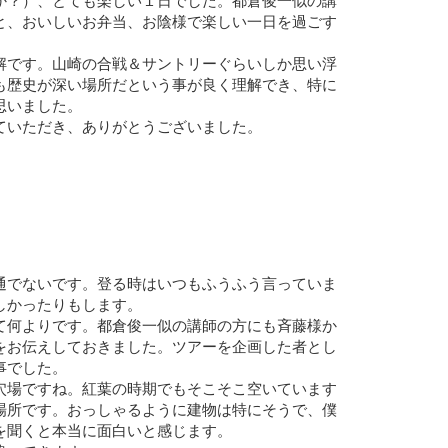
か？）、とても楽しい１日でした。都倉俊一似の講
と、おいしいお弁当、お陰様で楽しい一日を過ごす
です。山崎の合戦＆サントリーぐらいしか思い浮
も歴史が深い場所だという事が良く理解でき、特に
思いました。
いただき、ありがとうございました。
通でないです。登る時はいつもふうふう言っていま
しかったりもします。
て何よりです。都倉俊一似の講師の方にも斉藤様か
をお伝えしておきました。ツアーを企画した者とし
事でした。
穴場ですね。紅葉の時期でもそこそこ空いています
場所です。おっしゃるように建物は特にそうで、僕
を聞くと本当に面白いと感じます。