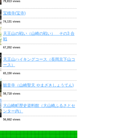
79,813 views
宝積寺(宝寺)
74,131 views
天王山の戦い（山崎の戦い） その3 合
戦
67,202 views
天王山ハイキングコース（長岡京下山コ
ース）
65,150 views
観音寺（山崎聖天 やまざきしょうてん)
58,718 views
大山崎町歴史資料館（大山崎ふるさとセ
ンター内）
56,662 views