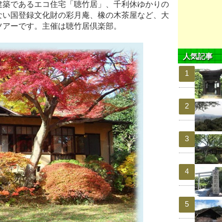
建築であるエコ住宅「聴竹居」、千利休ゆかりの
ない国登録文化財の彩月庵、橡の木茶屋など、大
ツアーです。主催は聴竹居倶楽部。
人気記事