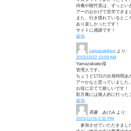
待庵や聴竹居は、ずっとい
アーのおかげで見学できま
また、行き慣れているとこ
あり楽しかったです！
サイトに感謝です！
返信
yamazakilove
より:
2015/10/22 10:09 AM
Yamazakiabc様
管理人です。
ちょうど17日の出発時間
アーかなと思っていました
お役に立てて嬉しいです！
彩月庵には個人的に行った
返信
斉藤 あけみ
より:
2015/11/16 2:32 PM
参加させていただきました