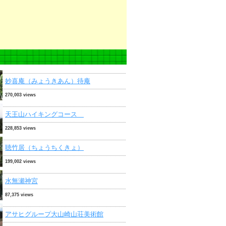
妙喜庵（みょうきあん）待庵
270,003 views
天王山ハイキングコース
228,853 views
聴竹居（ちょうちくきょ）
199,002 views
水無瀬神宮
87,375 views
アサヒグループ大山崎山荘美術館