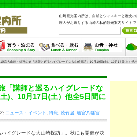
山崎観光案内所は、自然とウィスキーと歴史の
理人がお送りする山崎の私的観光案内サイトで
まる・買う
食べる・飲む
お寺・神社
ハイ
015京大山崎・錦秋の旅「講師と巡るハイグレードな大山崎探訪」10月10日(土)、10月17日(土）他
の旅「講師と巡るハイグレードな
土)、10月17日(土）他全5日間に
グ:
ニュース・イベント
,
待庵
,
聴竹居
,
離宮八幡宮
るハイグレードな大山崎探訪」。秋にも開催が決