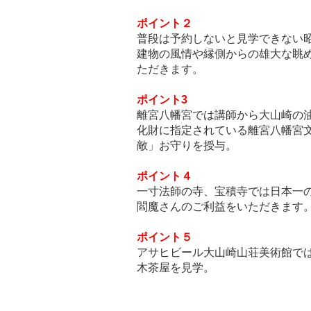
ポイント２
普段は予約しないと見学できない
建物の風情や縁側からの雄大な眺
ただきます。
ポイント3
離宮八幡宮では講師から大山崎の
化財に指定されている離宮八幡宮
敵」お守りを授与。
ポイント４
一寸法師の寺、宝積寺では日本一
閻魔さんのご利益をいただきます
ポイント５
アサヒビール大山崎山荘美術館で
木茶屋を見学。