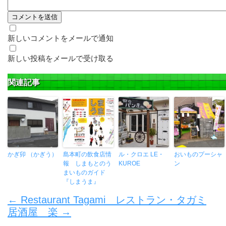
新しいコメントをメールで通知
新しい投稿をメールで受け取る
関連記事
かぎ卯 （かぎう）
島本町の飲食店情
ル・クロエ LE・
おいものプーシャ
報 しまもとのう
KUROE
ン
まいものガイド
『しまうま』
←
Restaurant Tagami レストラン・タガミ
居酒屋 楽
→