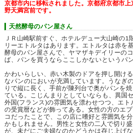
京都市内に移転されました。京都府京都市上
野天満宮前です。
天然酵母のパン屋さん
ＪＲ山崎駅前すぐ、ホテルデュー大山崎の1
リーエトルタはあります。エトルタは赤を
酵母のパン屋さんで、ヤマザキデイリーの
ば、パンを買うならここしかないというパ
かわいらしい、赤い木製のドアを押し開け
なパンのにおいが充満しています。うなぎ
りで縦に長く、手前が陳列台で奥がパンを焼
ている。こじんまりとしていならも、異国
外国(フランス)の雰囲気を漂わせつつ、エ
の受賞暦などが飾ってある。女性の方のエ
コだったことで、この店に嗜好と雰囲気を
かもしれません。男性と女性の二人で切り
が、未だにご夫婦なのかどうかは存じ上げ