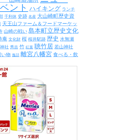
イベント
ハイキング
ランチ
大山崎町歴史資
史跡
郎
千利休
名産
山
天王山ファーム＆フードマーケッ
島本町立歴史文化
山崎の戦い
寺
歴史
待庵
桜
水無瀬
文化財
桜井駅跡
聴竹居
竹
若山神社
神社
秀吉
紅葉
離宮八幡宮
食べる・飲
買い物
逸話