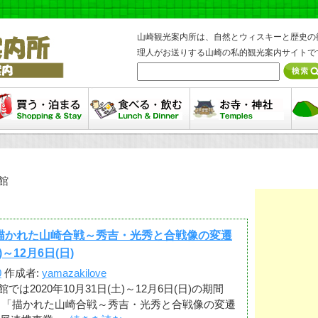
山崎観光案内所は、自然とウィスキーと歴史の
理人がお送りする山崎の私的観光案内サイトで
まる・買う
食べる・飲む
お寺・神社
ハイ
館
「描かれた山崎合戦～秀吉・光秀と合戦像の変遷
)～12月6日(日)
0
作成者:
yamazakilove
は2020年10月31日(土)～12月6日(日)の期間
展 「描かれた山崎合戦～秀吉・光秀と合戦像の変遷