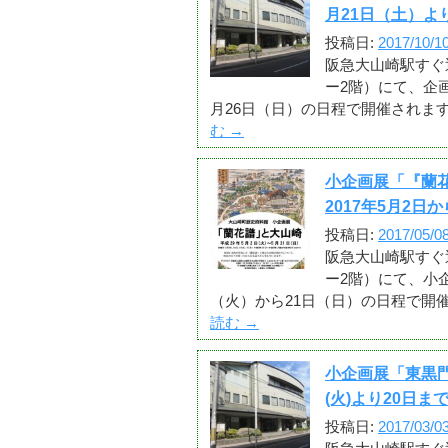
月21日（土）よ
投稿日:
2017/10/1
阪急大山崎駅すぐ
ー2階）にて、企画
月26日（日）の日程で開催されま
む
→
小企画展「『蘭
2017年5月2日
投稿日:
2017/05/0
阪急大山崎駅すぐ
ー2階）にて、小企
（火）から21日（日）の日程で開
読む
→
小企画展「東黒門
(火)より20日ま
投稿日:
2017/03/0