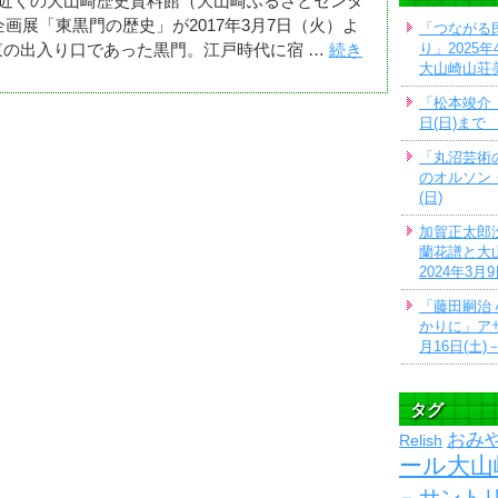
近くの大山崎歴史資料館（大山崎ふるさとセンタ
画展「東黒門の歴史」が2017年3月7日（火）よ
「つながる
の出入り口であった黒門。江戸時代に宿 …
続き
り」2025年
大山崎山荘
「松本竣介
日(日)ま
「丸沼芸術
のオルソン・
(日)
加賀正太郎
蘭花譜と大
2024年3月
「藤田嗣治
かりに」アサ
月16日(土)－
タグ
おみ
Relish
ール大山
サントリ