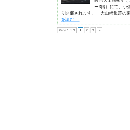
阪急大山崎駅すぐ
ー3階）にて、小企
り開催されます。 大山崎集落の東
を読む
→
Page 1 of 3
1
2
3
>