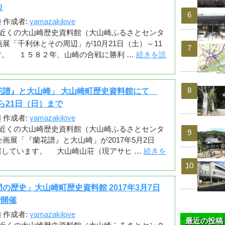
り
0
作成者:
yamazakilove
近くの大山崎歴史資料館（大山崎ふるさとセンタ
展「千利休とその周辺」が10月21日（土）～11
す。 １５８２年、山崎の合戦に勝利 …
続きを読
花譜』と大山崎」 大山崎町歴史資料館にて
から21日（日）まで
8
作成者:
yamazakilove
近くの大山崎歴史資料館（大山崎ふるさとセンタ
画展「『蘭花譜』と大山崎」が2017年5月2日
催しています。 大山崎山荘（現アサヒ …
続きを
の歴史」大山崎町歴史資料館 2017年3月7日
で開催
3
作成者:
yamazakilove
最近の投稿