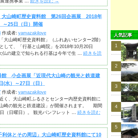
展連携事業 …
続きを読む
→
大山崎町歴史資料館 第26回企画展 2018年
曜）～25日（日）開催
8
作成者:
yamazakilove
人気記事
「大山崎町歴史資料館」（ふれあいセンター2階）
として、「行基と山崎院」を2018年10月20日
大仏の建立で知られる行基は今年で生 …
続きを読
料館 小企画展「近現代大山崎の観光と鉄道建
2日(水）～27日（日）
7
作成者:
yamazakilove
近く、大山崎町ふるさとセンター内歴史資料館に
山崎の観光と鉄道建設」が開催されます。 期間
27日（日曜日）。 観光パンフレット …
続きを読む
千利休とその周辺」大山崎町歴史資料館にて10