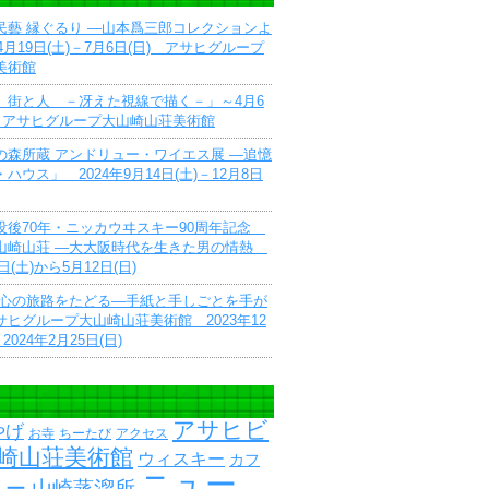
民藝 縁ぐるり ―山本爲三郎コレクションよ
4月19日(土)－7月6日(日) アサヒグループ
美術館
 街と人 －冴えた視線で描く－」～4月6
で アサヒグループ大山崎山荘美術館
の森所蔵 アンドリュー・ワイエス展 ―追憶
ハウス」 2024年9月14日(土)－12月8日
没後70年・ニッカウヰスキー90周年記念
山崎山荘 ―大大阪時代を生きた男の情熱
9日(土)から5月12日(日)
 心の旅路をたどる―手紙と手しごとを手が
ヒグループ大山崎山荘美術館 2023年12
2024年2月25日(日)
アサヒビ
やげ
お寺
ちーたび
アクセス
崎山荘美術館
ウィスキー
カフ
ニュー
ー 山崎蒸溜所