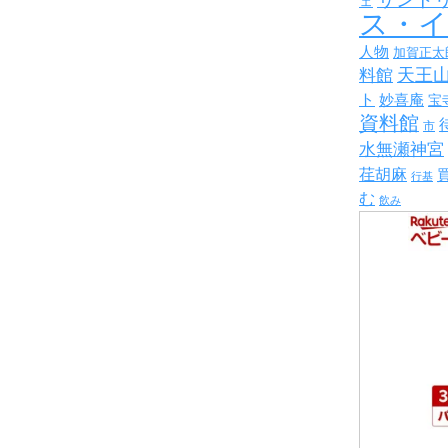
ェ
ス・
人物
加賀正太
天王
料館
ト
妙喜庵
宝
資料館
市
水無瀬神宮
荏胡麻
行基
む
飲み