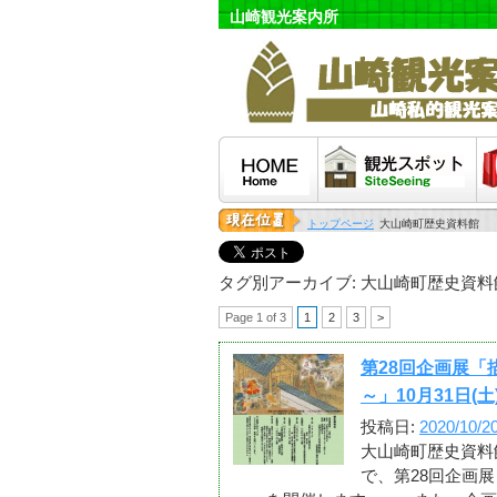
山崎観光案内所
HOME
観光スポット
泊
トップページ
大山崎町歴史資料館
タグ別アーカイブ:
大山崎町歴史資料
Page 1 of 3
1
2
3
>
第28回企画展
～」10月31日(土
投稿日:
2020/10/2
大山崎町歴史資料館で
で、第28回企画