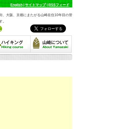
English
|
サイトマップ
|
RSSフィード
街、大阪、京都にまたがる山崎在住10年目の管
す。
キングコース
山崎について