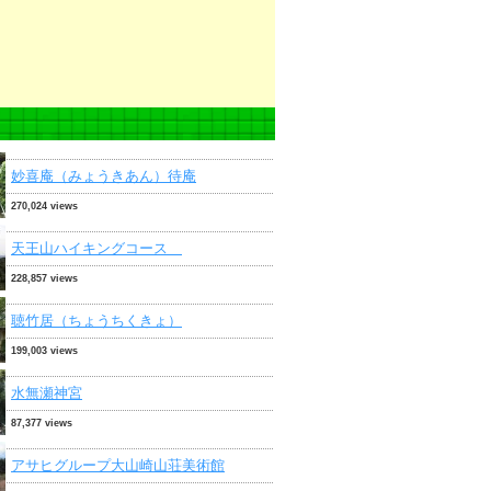
妙喜庵（みょうきあん）待庵
270,024 views
天王山ハイキングコース
228,857 views
聴竹居（ちょうちくきょ）
199,003 views
水無瀬神宮
87,377 views
アサヒグループ大山崎山荘美術館