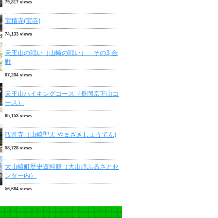
79,817 views
宝積寺(宝寺)
74,133 views
天王山の戦い（山崎の戦い） その3 合
戦
67,204 views
天王山ハイキングコース（長岡京下山コ
ース）
65,153 views
観音寺（山崎聖天 やまざきしょうてん)
58,728 views
大山崎町歴史資料館（大山崎ふるさとセ
ンター内）
56,664 views