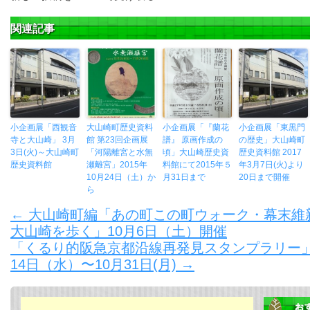
関連記事
小企画展「西観音
大山崎町歴史資料
小企画展「『蘭花
小企画展「東黒門
寺と大山崎」 3月
館 第23回企画展
譜』 原画作成の
の歴史」大山崎町
3日(火)～大山崎町
「河陽離宮と水無
頃」大山崎歴史資
歴史資料館 2017
歴史資料館
瀬離宮」2015年
料館にて2015年５
年3月7日(火)より
10月24日（土）か
月31日まで
20日まで開催
ら
←
大山崎町編「あの町この町ウォーク・幕末維
大山崎を歩く」10月6日（土）開催
「くるり的阪急京都沿線再発見スタンプラリー」開催
14日（水）〜10月31日(月)
→