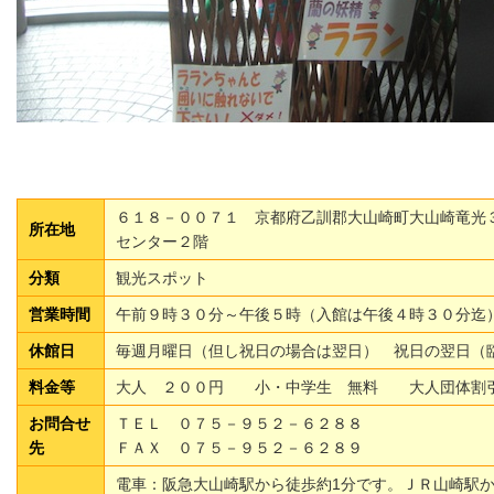
６１８－００７１ 京都府乙訓郡大山崎町大山崎竜光
所在地
センター２階
分類
観光スポット
営業時間
午前９時３０分～午後５時（入館は午後４時３０分迄
休館日
毎週月曜日（但し祝日の場合は翌日） 祝日の翌日（
料金等
大人 ２００円 小・中学生 無料 大人団体割
お問合せ
ＴＥＬ ０７５－９５２－６２８８
先
ＦＡＸ ０７５－９５２－６２８９
電車：阪急大山崎駅から徒歩約1分です。ＪＲ山崎駅か