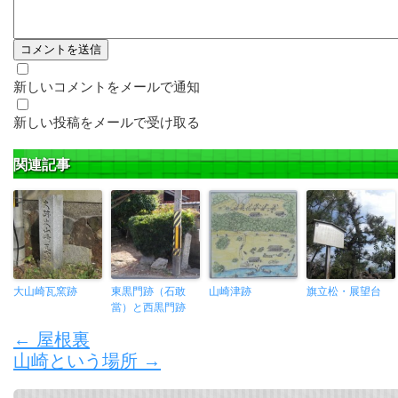
新しいコメントをメールで通知
新しい投稿をメールで受け取る
関連記事
大山崎瓦窯跡
東黒門跡（石敢
山崎津跡
旗立松・展望台
當）と西黒門跡
←
屋根裏
山崎という場所
→