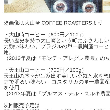
※画像は大山崎 COFFEE ROASTERSより
・大山崎コーヒー（600円／100g）
長い歴史を持つ大山崎という町にふさわしい
力強い味わい。ブラジルの単一農園産コーヒ
用。
（2013年夏は『モンテ・アレグレ農園』の
・天王山コーヒー（700円／100g）
天王山の木々が生み出す美しい空気と水を想
アで明るい味わい。コスタリカの単一農園産
を使用。
（2013年夏は『ブルマス・デル・スルキ農
次回販売予定は