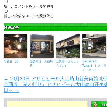
新しいコメントをメールで通知
新しい投稿をメールで受け取る
関連記事
居酒屋 楽
阪急そば 大山崎
三笑亭（さんしょ
Restaurant
店
うてい）
Tagami レストラ
ン・タガミ
←
10月20日 アサヒビール大山崎山荘美術館 
企画展「光と灯り」アサヒビール大山崎山荘美術館 
日～
→