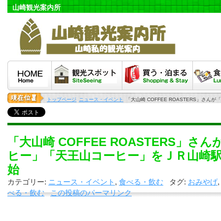
山崎観光案内所
HOME
観光スポット
泊まる・買う
食べる
トップページ
ニュース・イベント
「大山崎 COFFEE ROASTERS」
「大山崎 COFFEE ROASTERS」さ
ヒー」「天王山コーヒー」をＪＲ山崎
始
カテゴリー:
ニュース・イベント
,
食べる・飲む
タグ:
おみやげ
べる・飲む
この投稿のパーマリンク