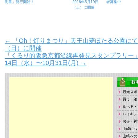
明書」発行開始！
2018年5月19日
者募集中
（土）に開催
←
「Oh！灯りまつり」天王山夢ほたる公園にて20
（日）に開催
「くるり的阪急京都沿線再発見スタンプラリー」開催
14日（水）〜10月31日(月)
→
観光スポ
買う・泊
食べる・
ハイキン
お寺・神
山崎につ
山崎への